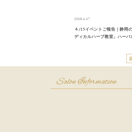
2018.4.17
４/15イベントご報告｜静岡
ディカルハーブ教室」ハーバ
ンアンジュ｜忙しい・頑張る
の心と体を整える「ハーブテ
「石鹸作り」教室（講座）・
策講座
Salon Information