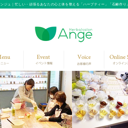
アンジュ｜忙しい・頑張るあなたの心と体を整える「ハーブティー」「石鹸作り