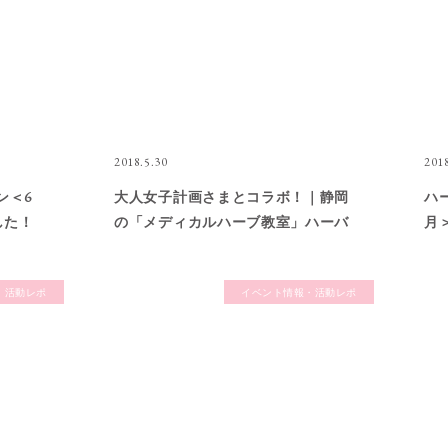
2018.5.30
2018
ン＜6
大人女子計画さまとコラボ！｜静岡
ハ
した！
の「メディカルハーブ教室」ハーバ
月
ルサロンアンジュ｜忙しい・頑張る
｜
あなたの心と体を整える「ハーブテ
ハ
・活動レポ
イベント情報・活動レポ
ィー」「石鹸作り」教室（講座）・
頑
資格対策講座
ー
座