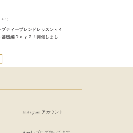
.4.15
ーブティーブレンドレッスン＜４
＞基礎編Ｄａｙ２！開催しまし
！｜静岡の「メディカルハーブ教
」ハーバルサロンアンジュ｜忙し
・頑張るあなたの心と体を整える
ハーブティー」「石鹸作り」教室
講座）・資格対策講座
Instagram アカウント
Amebaブログやってます