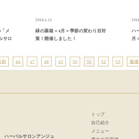
2018.4.15
2018
の「メ
緑の薬箱＜4月＞季節の変わり目対
ハ
ルサロ
策！開催しました！
月
あなた
た
ィー」
室
最初
46
47
48
49
50
51
52
53
最後
資格対
い
「
（
トップ
自己紹介
メニュー
ハーバルサロンアンジュ