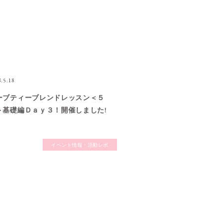
.5.18
ーブティーブレンドレッスン＜５
＞基礎編Ｄａｙ３！開催しました!
静岡の「メディカルハーブ教室」
ーバルサロンアンジュ｜忙しい・
イベント情報・活動レポ
張るあなたの心と体を整える「ハ
ブティー」「石鹸作り」教室（講
）・資格対策講座