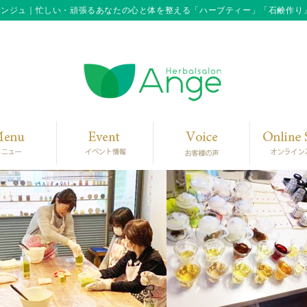
アンジュ｜忙しい・頑張るあなたの心と体を整える「ハーブティー」「石鹸作り