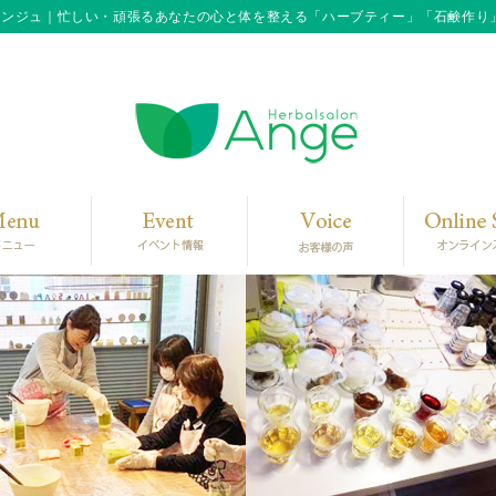
アンジュ｜忙しい・頑張るあなたの心と体を整える「ハーブティー」「石鹸作り