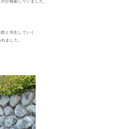
くのか模索していました。
自然と共生していく
われました。